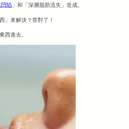
底凹陷
」和「深層脂肪流失」造成。
西」來解決？答對了！
東西進去。