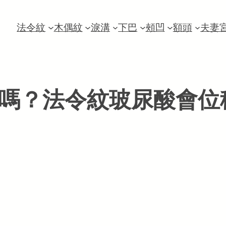
法令紋
木偶紋
淚溝
下巴
頰凹
額頭
夫妻
嗎？法令紋玻尿酸會位