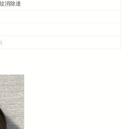
紋消除達
%