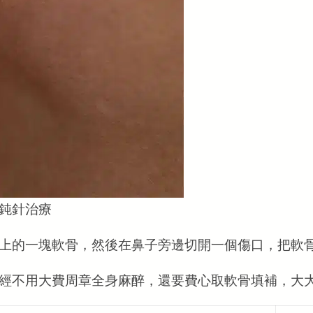
 鈍針治療
上的一塊軟骨，然後在鼻子旁邊切開一個傷口，把軟
經不用大費周章全身麻醉，還要費心取軟骨填補，大