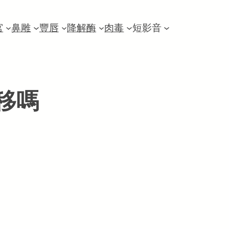
宮
鼻雕
豐唇
降解酶
肉毒
短影音
移嗎