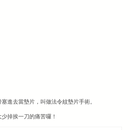
骨塞進去當墊片，叫做法令紋墊片手術。
大少掉挨一刀的痛苦囉！