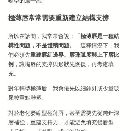
嘴型的扁平感。
極薄唇常常需要重新建立結構支撐
所以在診間，我常常會說：「
極薄唇是一種結
構性問題，不是體積問題。
」這種情況下，我
們必須先
重建唇紅邊界、唇珠弧度與上下唇比
例
，讓嘴唇的支撐與形狀先恢復，再考慮填
充。
對年輕型極薄唇，我會優先以細鈍針或少量玻
尿酸重點雕塑。
對於老化萎縮型極薄唇，甚至需要先從鈍針深
層補強，重建支持力，才能避免填充後唇型