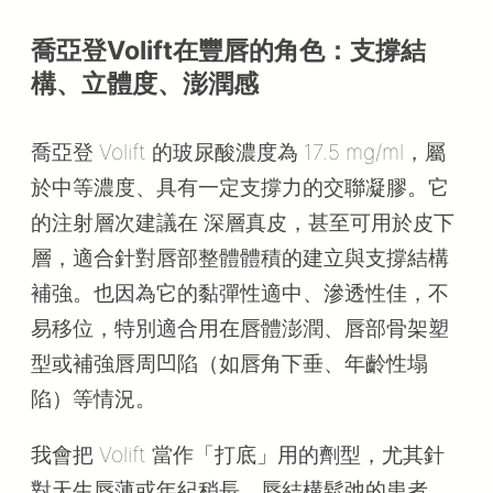
喬亞登Volift在豐唇的角色：支撐結
構、立體度、澎潤感
喬亞登 Volift 的玻尿酸濃度為 17.5 mg/ml，屬
於中等濃度、具有一定支撐力的交聯凝膠。它
的注射層次建議在 深層真皮，甚至可用於皮下
層，適合針對唇部整體體積的建立與支撐結構
補強。也因為它的黏彈性適中、滲透性佳，不
易移位，特別適合用在唇體澎潤、唇部骨架塑
型或補強唇周凹陷（如唇角下垂、年齡性塌
陷）等情況。
我會把 Volift 當作「打底」用的劑型，尤其針
對天生唇薄或年紀稍長、唇結構鬆弛的患者，