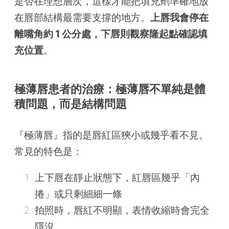
是否在理想層次，這樣才能把填充劑準確地放
在唇部結構最需要支撐的地方。
上唇我會停在
離嘴角約 1 公分處，下唇則觀察隆起點確認填
充位置
。
極薄唇患者的治療：極薄唇不單純是體
積問題，而是結構問題
『極薄唇』指的是唇紅區狹小或幾乎看不見。
常見的特色是：
上下唇在靜止狀態下，紅唇區幾乎「內
捲」或只剩細細一條
拍照時，唇紅不明顯，表情收縮時會完全
隱沒