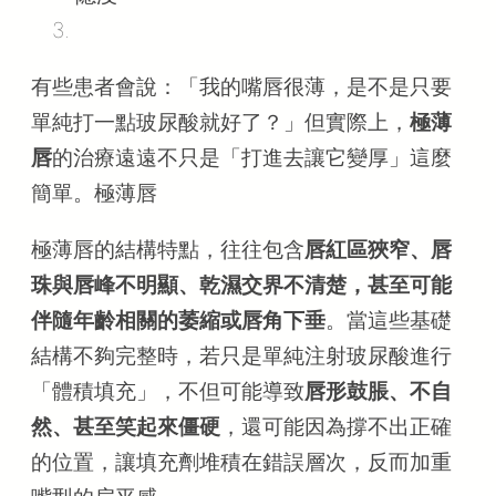
有些患者會說：「我的嘴唇很薄，是不是只要
單純打一點玻尿酸就好了？」但實際上，
極薄
唇
的治療遠遠不只是「打進去讓它變厚」這麼
簡單。極薄唇
極薄唇的結構特點，往往包含
唇紅區狹窄、唇
珠與唇峰不明顯、乾濕交界不清楚，甚至可能
伴隨年齡相關的萎縮或唇角下垂
。當這些基礎
結構不夠完整時，若只是單純注射玻尿酸進行
「體積填充」，不但可能導致
唇形鼓脹、不自
然、甚至笑起來僵硬
，還可能因為撐不出正確
的位置，讓填充劑堆積在錯誤層次，反而加重