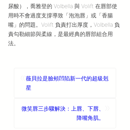
尿酸），喬雅登的 Volbella 與 Volift 在唇部使
用時不會過度支撐導致「泡泡唇」或「香腸
嘴」的問題。Volift 負責打出厚度，Volbella 負
責勾勒細節與柔線，是最經典的唇部組合用
法。
«
薇貝拉是臉頰凹陷新一代的超級剋
星
»
微笑唇三步驟解決：上唇、下唇、
降嘴角肌。