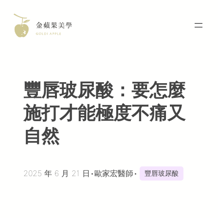
Skip
to
content
豐唇玻尿酸：要怎麼
施打才能極度不痛又
自然
2025 年 6 月 21 日
•
歐家宏醫師
•
豐唇玻尿酸