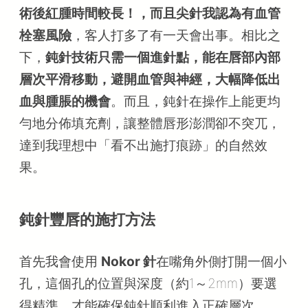
術後紅腫時間較長！，而且尖針我認為有血管
栓塞風險
，客人打多了有一天會出事。相比之
下，
鈍針技術只需一個進針點，能在唇部內部
層次平滑移動，避開血管與神經，大幅降低出
血與腫脹的機會
。而且，鈍針在操作上能更均
勻地分佈填充劑，讓整體唇形澎潤卻不突兀，
達到我理想中「看不出施打痕跡」的自然效
果。
鈍針豐唇的施打方法
首先我會使用
Nokor 針
在嘴角外側打開一個小
孔，這個孔的位置與深度（約1～2mm）要選
得精準，才能確保鈍針順利進入正確層次。