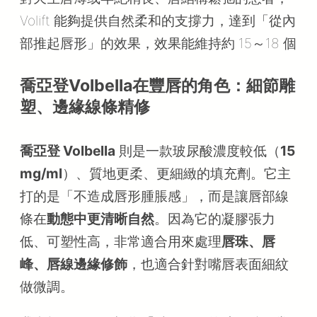
Volift 能夠提供自然柔和的支撐力，達到「從內
部推起唇形」的效果，效果能維持約 15～18 個
喬亞登
Volbella在豐唇的角色：細節雕
塑、邊緣線條精修
喬亞登 Volbella
則是一款玻尿酸濃度較低（
15
mg/ml
）、質地更柔、更細緻的填充劑。它主
打的是「不造成唇形腫脹感」，而是讓唇部線
條在
動態中更清晰自然
。因為它的凝膠張力
低、可塑性高，非常適合用來處理
唇珠、唇
峰、唇線邊緣修飾
，也適合針對嘴唇表面細紋
做微調。