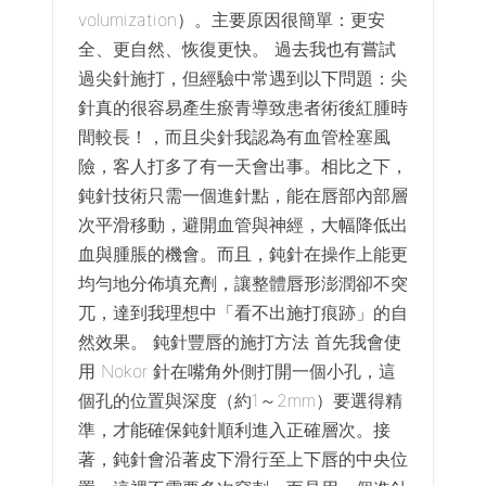
volumization）。主要原因很簡單：更安
全、更自然、恢復更快。 過去我也有嘗試
過尖針施打，但經驗中常遇到以下問題：尖
針真的很容易產生瘀青導致患者術後紅腫時
間較長！，而且尖針我認為有血管栓塞風
險，客人打多了有一天會出事。相比之下，
鈍針技術只需一個進針點，能在唇部內部層
次平滑移動，避開血管與神經，大幅降低出
血與腫脹的機會。而且，鈍針在操作上能更
均勻地分佈填充劑，讓整體唇形澎潤卻不突
兀，達到我理想中「看不出施打痕跡」的自
然效果。 鈍針豐唇的施打方法 首先我會使
用 Nokor 針在嘴角外側打開一個小孔，這
個孔的位置與深度（約1～2mm）要選得精
準，才能確保鈍針順利進入正確層次。接
著，鈍針會沿著皮下滑行至上下唇的中央位