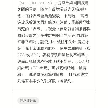
（vermillion border），是唇部與周圍皮膚
之間的界線。隨著年齡增長或先天輪廓模
糊，這條界線會漸漸變淡、不清晰。 當透
過玻尿酸沿著唇紅緣進行注射，重新雕塑出
清楚的「界線」，視覺上自然就會讓唇部與
臉部皮膚之間產生鮮明的立體差異 唇線施
打非常精巧，請使用32號極細尖針 唇紅緣
是一條非常細緻的結構，使用太粗的針（如
27G 或 30G）容易導致劑量控制不精準，
進而出現輪廓糊掉或形狀不對稱。 32G 的
細針頭（TSK出廠）可以更精確地「描唇
線」，像是拿極細筆描輪廓。 打唇線通常
只需要非常少的玻尿酸（每點約…
豐唇玻尿酸