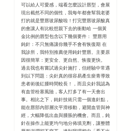
可以給人可愛感，端看怎麼設計唇型，會展
現出截然不同的個性，我每年都會幫我老婆
打的就是豐唇玻尿酸啦！打完豐唇玻尿酸真
的會讓人有比較想親下去的衝動哈 一個黃
金比例的唇型包含以下幾個要件： 豐唇用
鈍針：不只無痛讓你幾乎不會有恢復期 在
我診所，我特別推薦使用鈍針豐唇。主要原
因很簡單：更安全、更自然、恢復更快。
過去我也有嘗試過尖針施打，但經驗中常遇
到以下問題：尖針真的很容易產生瘀青導致
患者術後紅腫時間較長！，而且尖針我認為
有血管栓塞風險，客人打多了有一天會出
事。相比之下，鈍針技術只需一個進針點，
能在唇部內部層次平滑移動，避開血管與神
經，大幅降低出血與腫脹的機會。而且，鈍
針在操作上能更均勻地分佈填充劑，讓整體