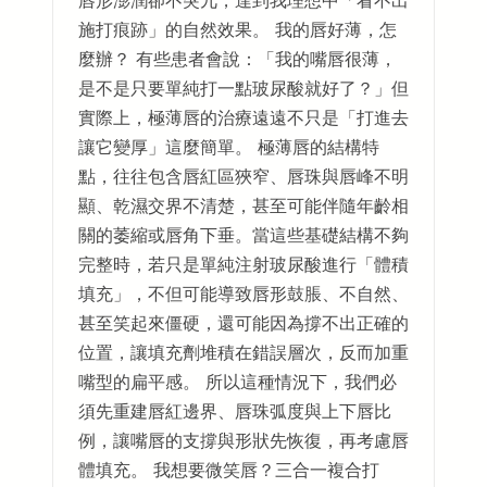
唇形澎潤卻不突兀，達到我理想中「看不出
施打痕跡」的自然效果。 我的唇好薄，怎
麼辦？ 有些患者會說：「我的嘴唇很薄，
是不是只要單純打一點玻尿酸就好了？」但
實際上，極薄唇的治療遠遠不只是「打進去
讓它變厚」這麼簡單。 極薄唇的結構特
點，往往包含唇紅區狹窄、唇珠與唇峰不明
顯、乾濕交界不清楚，甚至可能伴隨年齡相
關的萎縮或唇角下垂。當這些基礎結構不夠
完整時，若只是單純注射玻尿酸進行「體積
填充」，不但可能導致唇形鼓脹、不自然、
甚至笑起來僵硬，還可能因為撐不出正確的
位置，讓填充劑堆積在錯誤層次，反而加重
嘴型的扁平感。 所以這種情況下，我們必
須先重建唇紅邊界、唇珠弧度與上下唇比
例，讓嘴唇的支撐與形狀先恢復，再考慮唇
體填充。 我想要微笑唇？三合一複合打