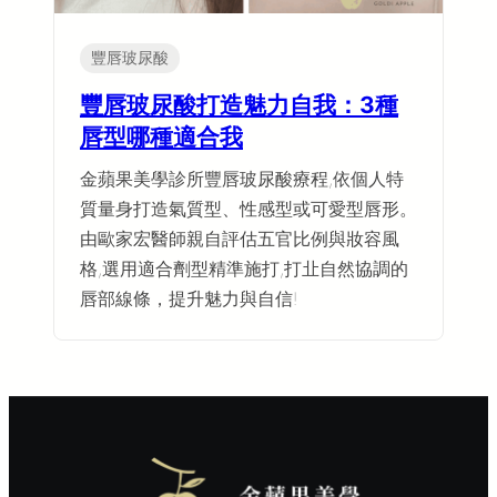
豐唇玻尿酸
豐唇玻尿酸打造魅力自我：3種
唇型哪種適合我
金蘋果美學診所豐唇玻尿酸療程,依個人特
質量身打造氣質型、性感型或可愛型唇形。
由歐家宏醫師親自評估五官比例與妝容風
格,選用適合劑型精準施打,打㐀自然協調的
唇部線條，提升魅力與自信!