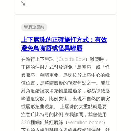
造…
豐唇玻尿酸
上下唇珠的正確施打方式：有效
避免鳥嘴唇或怪異嘟唇
在進行上下唇珠（Cupid’s Bow）雕塑時，
正確的注射方式對於避免「鳥嘴唇」或「怪
異嘟唇」至關重要。唇珠位於上唇中心的峰
值位置，是整體唇形的視覺焦點之一。若注
射角度錯誤或填充物量體過多，容易導致唇
峰過度突起、比例失衡，出現不自然的前突
或唇形扭曲現象。 上唇珠的大重點就是要
注意丘比特弓的比例 在我診間，我會使用
32G極細針於紅唇緣（vermillion border）
下方的皮膚與黏膜交界處進行精細注射。針