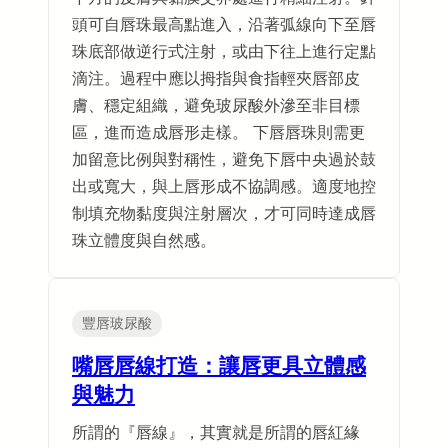
頭可自唇珠最高點進入，沿著弧線向下至唇
珠底部做逆行式注射，或由下往上進行定點
滴注。過程中應以拇指與食指輕夾唇部皮
膚、穩定組織，避免玻尿酸外滲至非目標
區，進而造成唇形走樣。 下唇唇珠則需更
加留意比例與對稱性，避免下唇中央過於鼓
出或寬大，與上唇形成不協調感。適度地控
制填充物黏度與注射層次，才可同時達成唇
珠立體度與自然感。
豐唇玻尿酸
嘴唇唇線打造：讓唇更具立體感
與魅力
所謂的『唇線』，其實就是所謂的唇紅緣