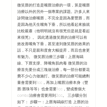
微笑唇的打造是嘴唇治療的一環，算是嘴唇
治療以外的另外一個專業的課題。許多人來
診間做治療嘴唇，不完全是因為要豐唇，而
是因為他天生嘴角下垂，所以他看起來臉就
比較嚴肅（他明明就沒有很兇但是就是看起
來很兇）。 因此透過微笑唇的治療可以有
效改善嘴角下垂，甚至達到微笑唇的效果的
話，不只是親和度會大幅提昇，而且也會更
有魅力。 微笑唇治療三步驟：上唇海鷗
線、下唇支撐、降嘴角肌肉毒 微笑唇的治
療首先要分成三塊做治療，每一部分都要花
費不少心力做施打。微笑唇的治療可能總劑
量會需要到1cc，再加上嘴唇治療本身（豐
唇/唇珠等等）也會需要1cc，變成整個大
combo治療會需要用到2cc。 三步驟分別
如下： 步驟一：上唇海鷗線打造 上唇的治