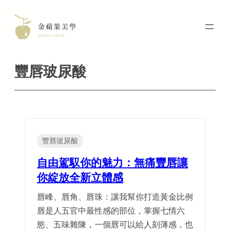
Skip
to
content
豐唇玻尿酸
豐唇玻尿酸
自由駕馭你的魅力：無痛豐唇讓
你綻放全新立體感
唇峰、唇角、唇珠：讓我幫你打造黃金比例
唇是人五官中最性感的部位，掌握七情六
慾、五味雜陳，一個唇可以給人刻薄感，也