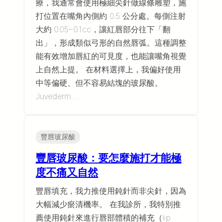
療，我通常會使用極細尖針做線條雕塑，施
打位置在嘴角內側約 0.5 公分處。每側注射
大約 0.05~0.1cc，讓紅唇部分往下「翻
出」，形成類似弓形的自然唇弧。這種調整
能有效增加唇紅的可見度，也能讓嘴角視覺
上自然上提。 在材料選擇上，我偏好使用
中等偏硬、但不容易結塊的玻尿酸。
Juvederm…
豐唇玻尿酸
豐唇玻尿酸：要怎麼施打才能極
度不痛又自然
豐唇填充，我力推使用鈍針而非尖針，因為
大幅減少瘀清機率。 在我診所，我特別推
薦使用鈍針來進行唇部體積的補充（lip