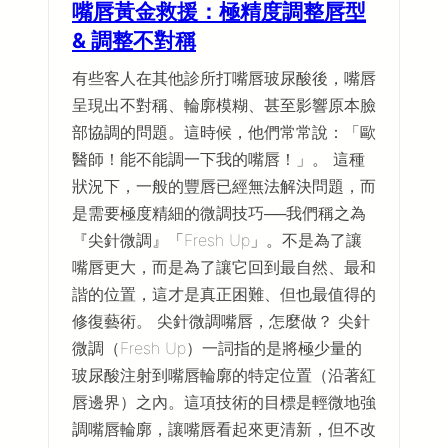
嘴唇黃金救援：極精度調整唇型
& 調整不對稱
有些客人在其他診所打嘴唇玻尿酸後，嘴唇
呈現出不對稱、輪廓模糊、甚至影響原本臉
部協調的問題。這時候，他們常常說：「歐
醫師！能不能調一下我的嘴唇！」。 這種
狀況下，一般的豐唇已經無法解決問題，而
是需要極度精細的微調技巧──我們稱之為
『尖針微調』「Fresh Up」。不是為了讓
嘴唇更大，而是為了讓它回到最自然、最和
諧的位置，這才是真正困難、但也最值得的
修復藝術。 尖針微調嘴唇，怎麼做？ 尖針
微調（Fresh Up）一詞指的是將極少量的
玻尿酸注射到嘴唇輪廓的特定位置（沿著紅
唇邊界）之內。這項技術的目標是輕微地強
調嘴唇輪廓，讓嘴唇看起來更清新，但不改