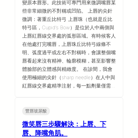
變原本唇形。此技術可專門用來微調嘴唇某
些非常細微的不對稱或凹陷。 上唇的尖針
微調：著重丘比特弓 上唇珠（也就是丘比
特弓區，Cupid’s Bow）是位於人中兩側與
上唇紅唇線交界處的弧形區域。有時候客人
在他處打完嘴唇，上唇珠丘比特弓線條不
明、弧度過平或左右不對稱時，會讓整個嘴
唇看起來沒有精神、輪廓模糊，甚至影響整
體臉部的立體感與精緻度。 在診間，我會
使用極細的尖針（sharp needle）在人中與
紅唇線交界處精準注射，每一點劑量僅需…
豐唇玻尿酸
微笑唇三步驟解決：上唇、下
唇、降嘴角肌。