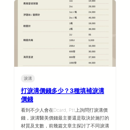
淚溝
打淚溝價錢多少？3種填補淚溝
價錢
看到不少人會在Dcard, Ptt上詢問打淚溝價
錢，淚溝醫美價錢最主要還是取決於施打的
材質及支數，前幾篇文章主探討了不同淚溝