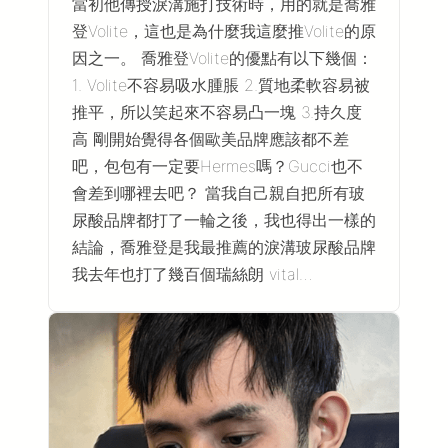
當初他傳授淚溝施打技術時，用的就是喬雅
登Volite，這也是為什麼我這麼推Volite的原
因之一。 喬雅登Volite的優點有以下幾個：
1. Volite不容易吸水腫脹 2.質地柔軟容易被
推平，所以笑起來不容易凸一塊 3.持久度
高 剛開始覺得各個歐美品牌應該都不差
吧，包包有一定要Hermes嗎？Gucci也不
會差到哪裡去吧？ 當我自己親自把所有玻
尿酸品牌都打了一輪之後，我也得出一樣的
結論，喬雅登是我最推薦的淚溝玻尿酸品牌
我去年也打了幾百個瑞絲朗 vital…