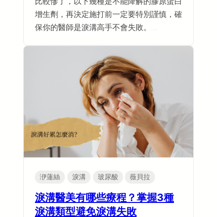
比較慘了，以下幾種是不能降解的膠原蛋白
增生劑，再決定施打前一定要特別謹慎，確
保你的醫師是淚溝高手不會失敗。…
洢蓮絲
淚溝
玻尿酸
薇貝拉
淚溝醫美有哪些療程？掌握3種
淚溝類型避免淚溝失敗