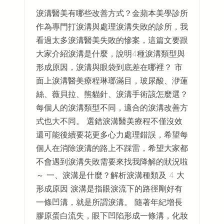
淚溝醫美有哪些改善方式？金蘋本美學診所
作為專門打淚溝與處理淚溝失敗的診所，我
看過太多淚溝醫美失敗的慘案，這篇文要跟
大家介紹淚溝是什麼，說明4種淚溝類型與
形成原因，淚溝與眼袋到底差在哪裡？ 市
面上淚溝醫美療程琳瑯滿目，玻尿酸、洢蓮
絲、薇貝拉、熊貓針、淚溝手術該怎麼選？
每個人的淚溝類型不同，適合的淚溝改善方
式也大不同。 選錯淚溝醫美療程不僅沒效
還可能後續要花更多心力處理錯誤，希望每
個人在消除淚溝的路上不踩雷，希望大家都
不會遇到淚溝失敗需要來找我降解的狀況啦
～ 一、淚溝是什麼？解析淚溝種類及 4 大
形成原因 淚溝是指眼淚流下的路徑剛好有
一條凹溝，就是所謂淚溝。 隨著年紀增長
膠原蛋白流失，眼下凹陷形成一條溝，化妝