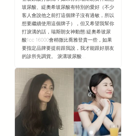
玻尿酸、緹奧希玻尿酸有特別的愛好（不少
客人會說他之前打這個牌子沒有過敏，所以
想要繼續使用這個牌子），但又希望我幫你
打淚溝的話，瑞斯朗女神動態/緹奧希玻尿
酸1cc 16000會稍微比喬雅登貴一些，如果
要指定品牌要提前跟我說，我才能跟好朋友
的診所先調貨。 淚溝玻尿酸…