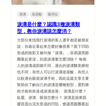
淚溝
玻尿酸
薇貝拉
淚溝是什麼？認識3種淚溝類
型，教你淚溝該怎麼消？
大部分來找我打淚溝的客人通常都是被朋友
說：你最近看起來怎麼好像很累？眼下凹陷
形成的陰影又被叫做『淚溝』，容易讓黑眼
圈看起更深，到底淚溝要怎麼消除？ 每個
人的淚溝成因都不同，適合的淚溝醫美療程
也不同，有些人可以打淚溝玻尿酸，有些人
比較適合眼袋淚溝手術，因此這篇文章主要
幫助你了解自己的淚溝是哪種類型，選對療
程才能有效達成淚溝改善。 淚溝是什麼？
臥蠶、淚溝、眼袋怎麼分？ 淚溝是蘋果肌
膠原蛋白流失形成的凹陷，會讓黑眼圈看起