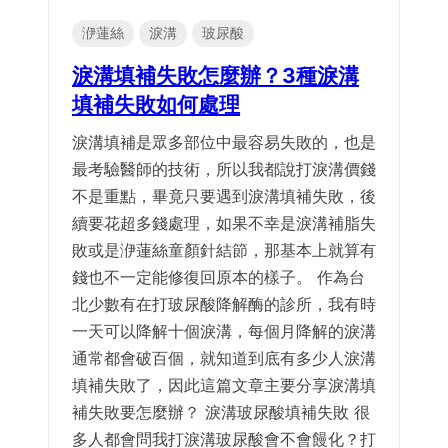
洢蓮絲
淚溝
玻尿酸
淚溝填補失敗怎麼辦？3種淚溝
填補失敗如何處理
淚溝填補是眾多部位中最容易失敗的，也是
最考驗醫師的技術，所以我都說打淚溝價錢
不是重點，畢竟只要遇到淚溝填補失敗，後
續要花超多錢處理，如果不幸是淚溝補脂失
敗或是洢蓮絲童顏針結節，那基本上就算有
錢也不一定能修復回原本的樣子。 作為台
北少數有在打玻尿酸降解酶的診所，我有時
一天可以降解十個淚溝，每個月降解的淚溝
通常都會破百個，就知道到底有多少人淚溝
填補失敗了，因此這篇文章主要分享淚溝填
補失敗要怎麼辦？ 淚溝玻尿酸填補失敗 很
多人都會問我打淚溝玻尿酸會不會饅化？打