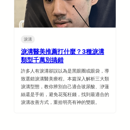
淚溝
淚溝醫美推薦打什麼？3種淚溝
類型千萬別搞錯
許多人有淚溝卻誤以為是黑眼圈或眼袋，導
致選錯淚溝醫美療程。本篇深入解析三大類
淚溝型態，教你辨別自己適合玻尿酸、洢蓮
絲還是手術，避免花冤枉錢，找到最適合的
淚溝改善方式，重拾明亮有神的雙眼。