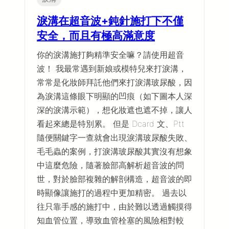
淚溝在超音波+鈍針施打下不僅
安全，而且有極高滿意度
你的淚溝施打夠精準安全嘛？請使用超音
波！ 我最常遇到新娘或模特兒來打淚溝，
常常是化妝師拜託他們來打淚溝玻尿酸，因
為淚溝這條眼下明顯的凹痕（如下圖本人深
深的淚溝示範），想化妝遮也遮不掉，讓人
看起來總是特別累。 但是 Dcard 文、Ptt
隨便關鍵字一查就會出現淚溝玻尿酸失敗、
毛毛蟲的案例，打淚溝玻尿酸其實沒有想象
中這麼危險，隨著臉部高解析超音波的問
世，對於臉部複雜的解剖構造，超音波的即
時顯像讓施打的過程中更加精密。 過去以
往只靠手感的施打中，由於難以透過觸摸得
知血管位置，導致血管栓塞的風險相對較