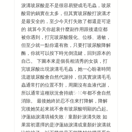
淚溝玻尿酸是不是很容易變成毛毛蟲，玻尿
酸背的鍋實在太多，但其實玻尿酸打淚溝才
是最安全的，至少今天打失敗了都還是可逆
的 就算今天你超衰什麼副作用跟後遺症都
被你遇到，打完玻尿酸饅化、位移、過敏，
但至少就一點你還有救，只要打玻尿酸降解
酶，你就可以按下時光倒流鍵，回到原本的
自己。 下圖本來是個長相清秀的女孩，打
完玻尿酸出現淚溝毛毛蟲，她一心盼著時間
流逝玻尿酸會自然代謝掉，但其實淚溝毛毛
蟲通常打的位置不對，周圍沒有血液代謝，
所以通常這種狀況會持續5-10年都不會自然
消除。 最後她終於忍不住來打降解，降解
完後她笑起來就不會有玻尿酸明顯的凸起。
洢蓮絲淚溝填補失敗 / 童顏針淚溝失敗 如
果當初選擇的是洢蓮絲淚溝或童顏針淚溝就