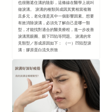
也很難遮住溝的陰影，這條線在醫學上就叫
做淚溝。 淚溝的種類與成因其實相當複雜
且多元，老化僅是其中一個影響因素。想要
有效消除淚溝，必須先了解自己是哪一類
型，才能找對適合的醫美療程，進一步改善
淚溝黑眼圈、眼下凹陷等問題。 淚溝的常
見類型／形成原因如下： （一）凹陷型淚
溝：膠原蛋白流失所致…