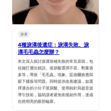
淚溝
4種淚溝後遺症：淚溝失敗、淚
溝毛毛蟲怎麼辦？
本文深入探討淚溝填補失敗的常見原因，包
括施打層次錯誤、玻尿酸選擇不當、劑量過
多等，導致「毛毛蟲」現象、廷德爾效應與
眼下腫脹等問題。同時提供改善建議，如選
擇適合的小分子玻尿酸、使用鈍針與超音波
導引技術，協助讀者避免術後副作用，達成
自然明亮的眼部輪廓。