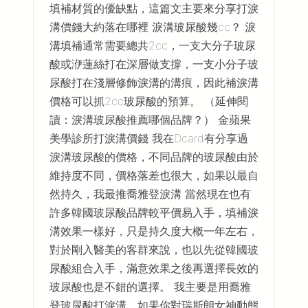
填補材質的優缺點，這篇文主要來分享打淚
溝價錢大約落在哪裡 淚溝玻尿酸幾cc？ 淚
溝填補通常需要總共2cc，一支大分子玻尿
酸或洢蓮絲打在深層做支撐，一支小分子玻
尿酸打在淺層修飾淚溝的溝痕，因此補淚溝
價格可以抓2cc玻尿酸的預算。 （延伸閱
讀：淚溝玻尿酸推薦哪個品牌？） 金蘋果
美學診所打淚溝價錢 我在Dcard有分享過
淚溝玻尿酸的價格，不同品牌的玻尿酸由於
維持度不同，價格落差也很大，如果以最自
然持久，我最推喬雅登淚溝 當然現在也有
許多韓國玻尿酸品牌較平價易入手，填補淚
溝效果一樣好，只是持久度大概一年左右，
對於剛入醫美的客群來說，也以先從韓國玻
尿酸組合入手，滿意效果之後再選擇長效的
玻尿酸也是不錯的選擇。 我主要是用喬雅
登玻尿酸打淚溝，如果你對瑞斯朗女神動態