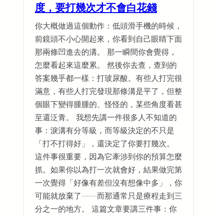
度，要打幾次才不會白花錢
你大概做過這個動作：低頭滑手機的時候，
前鏡頭不小心開起來，你看到自己眼睛下面
那兩條凹進去的溝。 那一瞬間你會覺得，
怎麼看起來這麼累。 然後你去查，查到的
答案幾乎都一樣：打玻尿酸。有些人打完很
滿意，有些人打完發現那條溝是平了，但整
個眼下變得腫腫的、怪怪的，某些角度看甚
至還泛青。 我想先講一件很多人不知道的
事：淚溝有分等級，而等級決定的不只是
「打不打得好」，還決定了你要打幾次。
這件事很重要，因為它牽涉到你的預算怎麼
抓。如果你以為打一次就會好，結果做完第
一次覺得「好像有差但沒有想像中多」，你
可能就放棄了——而那通常只是療程走到三
分之一的地方。 這篇文章要講三件事：你