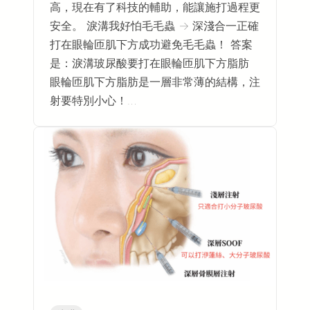
高，現在有了科技的輔助，能讓施打過程更
安全。 淚溝我好怕毛毛蟲 → 深淺合一正確
打在眼輪匝肌下方成功避免毛毛蟲！ 答案
是：淚溝玻尿酸要打在眼輪匝肌下方脂肪
眼輪匝肌下方脂肪是一層非常薄的結構，注
射要特別小心！…