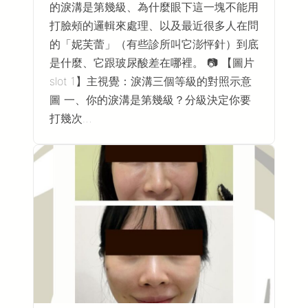
的淚溝是第幾級、為什麼眼下這一塊不能用
打臉頰的邏輯來處理、以及最近很多人在問
的「妮芙蕾」（有些診所叫它澎怦針）到底
是什麼、它跟玻尿酸差在哪裡。 📷 【圖片
slot 1】主視覺：淚溝三個等級的對照示意
圖 一、你的淚溝是第幾級？分級決定你要
打幾次…