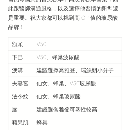
此跟醫師溝通風格，以及選擇他習慣的劑型還
是重要。祝大家都可以挑到高 CP 值的玻尿酸
品牌！
額頭
V50
下巴
V50、蜂巢波尿酸
淚溝
建議選擇喬雅登、瑞絲朗小分子
夫妻宮
仙女、蜂巢、V50玻尿酸
法令紋
仙女、蜂巢玻尿酸
唇
建議選喬雅登可塑性較高
蘋果肌
蜂巢