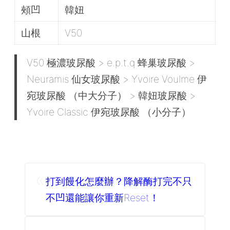
頰凹
韓妞
山根
V50
V50 極濃玻尿酸 > e.p.t.q 蜂巢玻尿酸 >
Neuramis 仙女玻尿酸 > Yvoire Voulme 伊
宛玻尿酸 （中大分子） > 韓妞玻尿酸 >
Yvoire Classic 伊宛玻尿酸 （小分子）
«
打到饅化怎麼辦？降解酶打完不只
不凹還能讓你重新Reset！