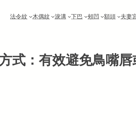
法令紋
木偶紋
淚溝
下巴
頰凹
額頭
夫妻
方式：有效避免鳥嘴唇