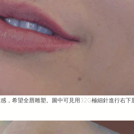
，希望全唇雕塑。圖中可見用32G極細針進行右下唇珠注