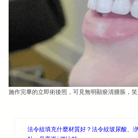
施作完畢的立即術後照，可見無明顯瘀清腫脹，笑起
«
法令紋填充什麼材質好？法令紋玻尿酸、