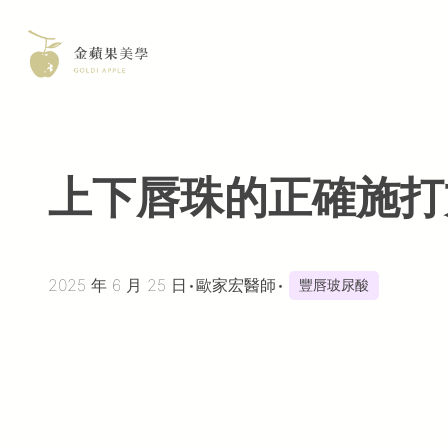
Skip
to
content
上下唇珠的正確施打
2025 年 6 月 25 日
•
歐家宏醫師
•
豐唇玻尿酸